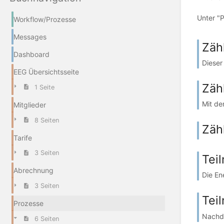
Unter "P
Workflow/Prozesse
Messages
Zäh
Dashboard
Dieser
EEG Übersichtsseite
Zäh
1 Seite
Mit de
Mitglieder
8 Seiten
Zäh
Tarife
3 Seiten
Tei
Abrechnung
Die En
3 Seiten
Tei
Prozesse
Nachde
6 Seiten