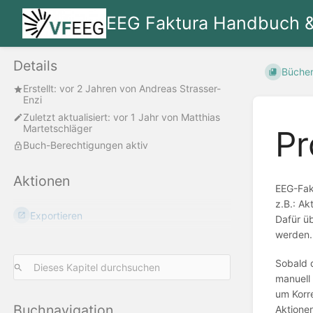
EEG Faktura Handbuch 
Details
Büche
Erstellt:
vor 2 Jahren
von
Andreas Strasser-
Enzi
Zuletzt aktualisiert:
vor 1 Jahr
von
Matthias
Martetschläger
Pr
Buch-Berechtigungen aktiv
Aktionen
EEG-Fakt
z.B.: Ak
Exportieren
Dafür üb
werden. 
Sobald 
manuell 
um Korre
Buchnavigation
Aktione