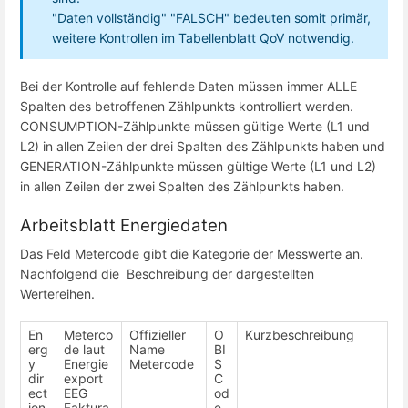
"Daten vollständig" "FALSCH" bedeuten somit primär,
weitere Kontrollen im Tabellenblatt QoV notwendig.
Bei der Kontrolle auf fehlende Daten müssen immer ALLE
Spalten des betroffenen Zählpunkts kontrolliert werden.
CONSUMPTION-Zählpunkte müssen gültige Werte (L1 und
L2) in allen Zeilen der drei Spalten des Zählpunkts haben und
GENERATION-Zählpunkte müssen gültige Werte (L1 und L2)
in allen Zeilen der zwei Spalten des Zählpunkts haben.
Arbeitsblatt Energiedaten
Das Feld Metercode gibt die Kategorie der Messwerte an.
Nachfolgend die Beschreibung der dargestellten
Wertereihen.
En
Meterco
Offizieller
O
Kurzbeschreibung
erg
de laut
Name
BI
y
Energie
Metercode
S
dir
export
C
ect
EEG
od
ion
Faktura
e