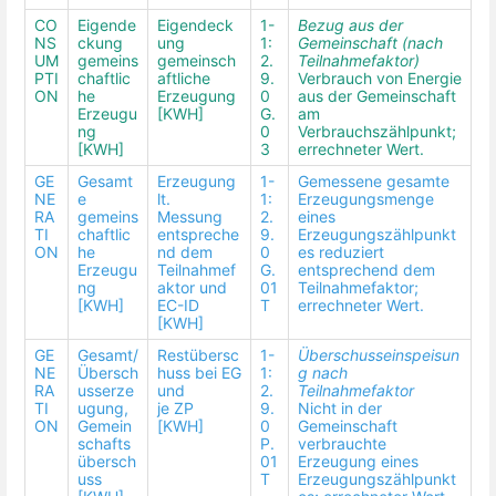
CO
Eigende
Eigendeck
1-
Bezug aus der
NS
ckung
ung
1:
Gemeinschaft (nach
UM
gemeins
gemeinsch
2.
Teilnahmefaktor)
PTI
chaftlic
aftliche
9.
Verbrauch von Energie
ON
he
Erzeugung
0
aus der Gemeinschaft
Erzeugu
[KWH]
G.
am
ng
0
Verbrauchszählpunkt;
[KWH]
3
errechneter Wert.
GE
Gesamt
Erzeugung
1-
Gemessene gesamte
NE
e
lt.
1:
Erzeugungsmenge
RA
gemeins
Messung
2.
eines
TI
chaftlic
entspreche
9.
Erzeugungszählpunkt
ON
he
nd dem
0
es reduziert
Erzeugu
Teilnahmef
G.
entsprechend dem
ng
aktor und
01
Teilnahmefaktor;
[KWH]
EC-ID
T
errechneter Wert.
[KWH]
GE
Gesamt/
Restübersc
1-
Überschusseinspeisun
NE
Übersch
huss bei EG
1:
g nach
RA
usserze
und
2.
Teilnahmefaktor
TI
ugung,
je ZP
9.
Nicht in der
ON
Gemein
[KWH]
0
Gemeinschaft
schafts
P.
verbrauchte
übersch
01
Erzeugung eines
uss
T
Erzeugungszählpunkt