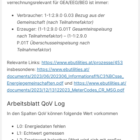
verrechnungsrelevant für GEA/EEG/BEG ist immer:
Verbraucher: 1-1:2.9.0 G.03
Bezug aus der
Gemeinschaft (nach Teilnahmefaktor)
Erzeuger: (1-1:2.9.0 G.01T
Gesamteinspeisung
nach Teilnahmefaktor
) – (1-1:2.9.0
P.01T
Überschusseinspeisung nach
Teilnahmefaktor
)
Relevante Links:
https://www.ebutilities.at/
prozesse/453
insbesondere:
https://www.ebutilities.at/
documents/2023/06/202306_
Informationsfl%C3%BCsse_
Energiegemeinschaften.pdf
und
https://www.ebutilities.at/
documents/2023/12/13122023_
MeterCodes_CR_MSG.pdf
Arbeitsblatt QoV Log
In den Spalten QoV können folgende Wert vorkommen
L0: Energiedaten fehlen
L1: Echtwert gemessen
L2: Ersatzwert belastbar (Wert wird sich mit großer