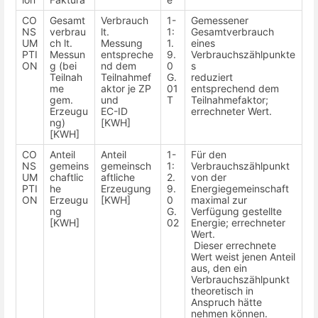
CO
Gesamt
Verbrauch
1-
Gemessener
NS
verbrau
lt.
1:
Gesamtverbrauch
UM
ch lt.
Messung
1.
eines
PTI
Messun
entspreche
9.
Verbrauchszählpunkte
ON
g (bei
nd dem
0
s
Teilnah
Teilnahmef
G.
reduziert
me
aktor je ZP
01
entsprechend dem
gem.
und
T
Teilnahmefaktor;
Erzeugu
EC-ID
errechneter Wert.
ng)
[KWH]
[KWH]
CO
Anteil
Anteil
1-
Für den
NS
gemeins
gemeinsch
1:
Verbrauchszählpunkt
UM
chaftlic
aftliche
2.
von der
PTI
he
Erzeugung
9.
Energiegemeinschaft
ON
Erzeugu
[KWH]
0
maximal zur
ng
G.
Verfügung gestellte
[KWH]
02
Energie; errechneter
Wert.
Dieser errechnete
Wert weist jenen Anteil
aus, den ein
Verbrauchszählpunkt
theoretisch in
Anspruch hätte
nehmen können.