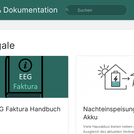
& Dokumentation
ale
G Faktura Handbuch
Nachteinspeisun
Akku
Viele Hausakkus bieten neben
Ausgleich des aktuellen Verbr