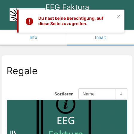
EEG Faktura
Handbuch &
Du hast keine Berechtigung, auf
Dokumentation
diese Seite zuzugreifen.
Info
Inhalt
Regale
Sortieren
Name