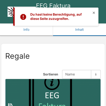
EEG Faktura
Handbuch &
Du hast keine Berechtigung, auf
Dokumentation
diese Seite zuzugreifen.
Info
Inhalt
Regale
Sortieren
Name