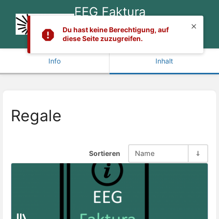
EEG Faktura
Handbuch &
Du hast keine Berechtigung, auf
Dokumentation
diese Seite zuzugreifen.
Info
Inhalt
Regale
Sortieren
Name